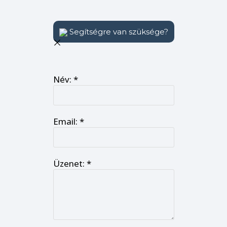
Segítségre van szüksége?
Állunk rendelkezésre!
Név:
*
Email:
*
Üzenet:
*