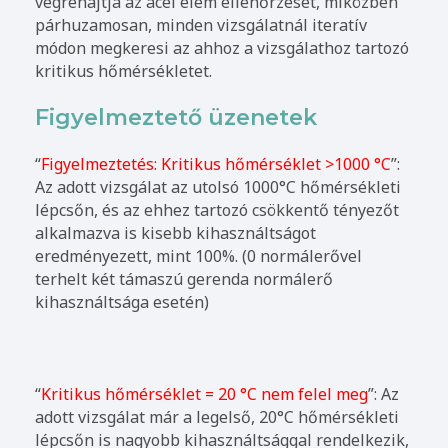
végrehajtja az acél elem ellenőrzését, miközben
párhuzamosan, minden vizsgálatnál iteratív
módon megkeresi az ahhoz a vizsgálathoz tartozó
kritikus hőmérsékletet.
Figyelmeztető üzenetek
“
Figyelmeztetés: Kritikus hőmérséklet >1000 °C
”:
Az adott vizsgálat az utolsó 1000°C hőmérsékleti
lépcsőn, és az ehhez tartozó csökkentő tényezőt
alkalmazva is kisebb kihasználtságot
eredményezett, mint 100%. (0 normálerővel
terhelt két támaszú gerenda normálerő
kihasználtsága esetén)
“
Kritikus hőmérséklet = 20 °C nem felel meg
”: Az
adott vizsgálat már a legelső, 20°C hőmérsékleti
lépcsőn is nagyobb kihasználtsággal rendelkezik,