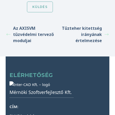
Az AXISVM
Tűzteher kitettség
tűzvédelmi tervező
irányának
moduljai
értelmezése
ELÉRHETŐSÉG
Mérnöki Szoftverfejlesztő Kft.
CÍM: