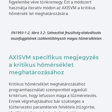
figyelembe véve tönkremegy. Ezt a módszert
használja iteratív módon az AXISVM a kritikus
hőmérsék let meghatározására.
EN1993-1-2, ábra 3.2: Szénacélok feszültség-alakváltozás
összefüggésének csökkentőtényezői magas hőmérsékleten
AXISVM specifikus megjegyzés
a kritikus hőmérséklet
meghatározásához
Kritikus hőmérséklet meghatározásához
programhasználati szempontból egyedüli
kritérium, hogy lefusson maga a tűzméretezés.
Ennek végrehajtásához bár szükséges a
tűztervezési paraméterek felvétele (tűzgörbe,