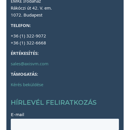
EMKE Irodaház
Rákóczi út 42. V. em.
1072. Budapest
TELEFON:
+36 (1) 322-9072
+36 (1) 322-6668
ÉRTÉKESÍTÉS:
sales@axisvm.com
TÁMOGATÁS:
Kérés beküldése
HÍRLEVÉL FELIRATKOZÁS