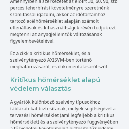
Amennyiben a szerkezetet az előírt 30, 60, 90, stb
perces teherbírási követelményre szeretnénk
számítással igazolni, akkor az időtartamhoz
tartozó acélhőmérséklet alapján számolt
ellenállások és kihasználtságok révén tudjuk ezt
megtenni az anyagjellemzők változásának
figyelembevételével.
Ez a cikk a kritikus hőmérséklet, és a
szelvénytényező AXISVM-ben történő
meghatározásáról, és dokumentálásáról szól
Kritikus hőmérséklet alapú
védelem választás
A gyártók különböző szelvény típusokhoz
táblázatokat biztosítanak, melyek segítségével a
tervezési hőmérséklet (ami legfeljebb a kritikus
hőmérséklet) és a szelvénytényező függvényében
a tűzvédelmi követelményt biztosító tűzvédelmi