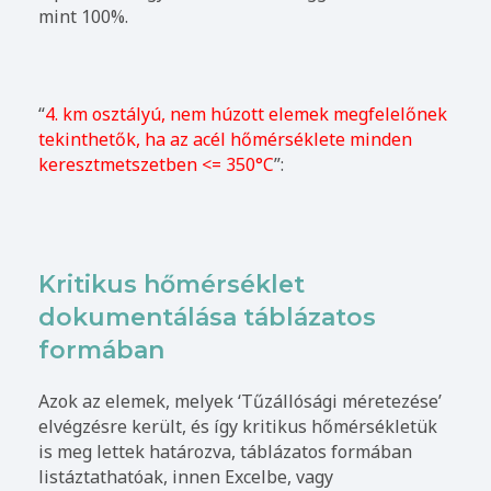
mint 100%.
“
4. km osztályú, nem húzott elemek megfelelőnek
tekinthetők, ha az acél hőmérséklete minden
keresztmetszetben <= 350°C
”:
Kritikus hőmérséklet
dokumentálása táblázatos
formában
Azok az elemek, melyek ‘Tűzállósági méretezése’
elvégzésre került, és így kritikus hőmérsékletük
is meg lettek határozva, táblázatos formában
listáztathatóak, innen Excelbe, vagy