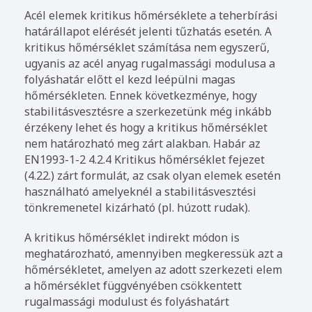
Acél elemek kritikus hőmérséklete a teherbírási
határállapot elérését jelenti tűzhatás esetén. A
kritikus hőmérséklet számítása nem egyszerű,
ugyanis az acél anyag rugalmassági modulusa a
folyáshatár előtt el kezd leépülni magas
hőmérsékleten. Ennek következménye, hogy
stabilitásvesztésre a szerkezetünk még inkább
érzékeny lehet és hogy a kritikus hőmérséklet
nem határozható meg zárt alakban. Habár az
EN1993-1-2 4.2.4 Kritikus hőmérséklet fejezet
(4.22.) zárt formulát, az csak olyan elemek esetén
használható amelyeknél a stabilitásvesztési
tönkremenetel kizárható (pl. húzott rudak).
A kritikus hőmérséklet indirekt módon is
meghatározható, amennyiben megkeressük azt a
hőmérsékletet, amelyen az adott szerkezeti elem
a hőmérséklet függvényében csökkentett
rugalmassági modulust és folyáshatárt