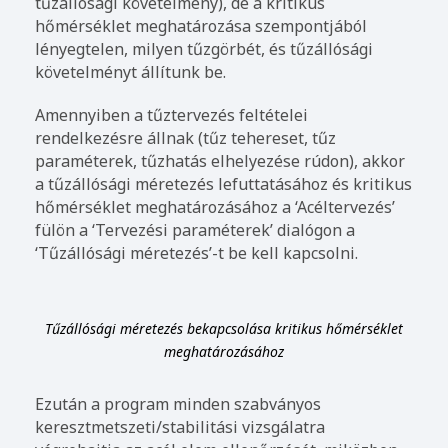
tűzállósági követelmény), de a kritikus
hőmérséklet meghatározása szempontjából
lényegtelen, milyen tűzgörbét, és tűzállósági
követelményt állítunk be.
Amennyiben a tűztervezés feltételei
rendelkezésre állnak (tűz tehereset, tűz
paraméterek, tűzhatás elhelyezése rúdon), akkor
a tűzállósági méretezés lefuttatásához és kritikus
hőmérséklet meghatározásához a ‘Acéltervezés’
fülön a ‘Tervezési paraméterek’ dialógon a
‘Tűzállósági méretezés’-t be kell kapcsolni.
Tűzállósági méretezés bekapcsolása kritikus hőmérséklet
meghatározásához
Ezután a program minden szabványos
keresztmetszeti/stabilitási vizsgálatra