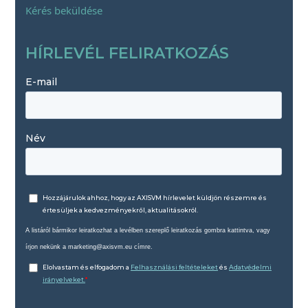
Kérés beküldése
HÍRLEVÉL FELIRATKOZÁS