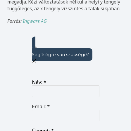
megadja. Kézi változtatások nélkül a helyi y tengely
függőleges, az x tengely vízszintes a falak síkjában.
Forrás:
Ingware AG
Segítségre van szüksége?
Állunk rendelkezésre!
Név:
*
Email:
*
Üzenet:
*