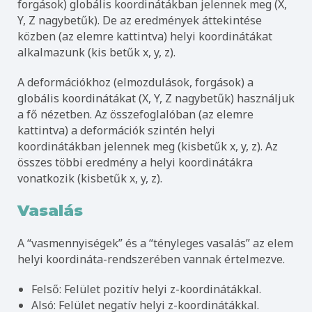
forgások) globális koordinátákban jelennek meg (X,
Y, Z nagybetűk). De az eredmények áttekintése
közben (az elemre kattintva) helyi koordinátákat
alkalmazunk (kis betűk x, y, z).
A deformációkhoz (elmozdulások, forgások) a
globális koordinátákat (X, Y, Z nagybetűk) használjuk
a fő nézetben. Az összefoglalóban (az elemre
kattintva) a deformációk szintén helyi
koordinátákban jelennek meg (kisbetűk x, y, z). Az
összes többi eredmény a helyi koordinátákra
vonatkozik (kisbetűk x, y, z).
Vasalás
A “vasmennyiségek” és a “tényleges vasalás” az elem
helyi koordináta-rendszerében vannak értelmezve.
Felső: Felület pozitív helyi z-koordinátákkal.
Alsó: Felület negatív helyi z-koordinátákkal.