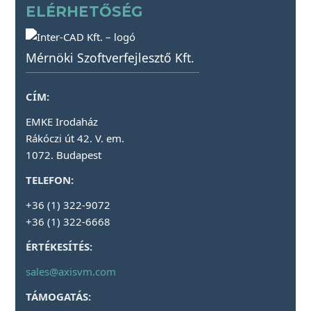
ELÉRHETŐSÉG
Mérnöki Szoftverfejlesztő Kft.
CÍM:
EMKE Irodaház
Rákóczi út 42. V. em.
1072. Budapest
TELEFON:
+36 (1) 322-9072
+36 (1) 322-6668
ÉRTÉKESÍTÉS:
sales@axisvm.com
TÁMOGATÁS: