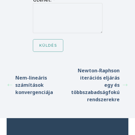
Newton-Raphson
Nem-lineáris
iterációs eljárás
számítások
egy és
konvergenciája
többszabadságfokú
rendszerekre