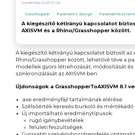
Daniel Kiss
•
2025.10.06
Grasshopper
Parametric design
Parametrikus terv
A kiegészítő kétirányú kapcsolatot biztos
AXISVM és a Rhino/Grasshopper között.
A kiegészítő kétirányú kapcsolatot biztosít az
Rhino/Grasshopper között, lehetővé téve a p
modellek gyors létrehozását, módosítását és
szinkronizálását az AXISVM-ben.
Újdonságok a GrasshopperToAXISVM 8.1 ve
.axe eredményfájl tartalmának elérése
Szélsőérték keresés burkoló és mértékadó
Új importálható eredménytípusok:
rugó igénybevételek
felületi feszültségek
Gyorsabb szelvényhozzárendelés optimaliz