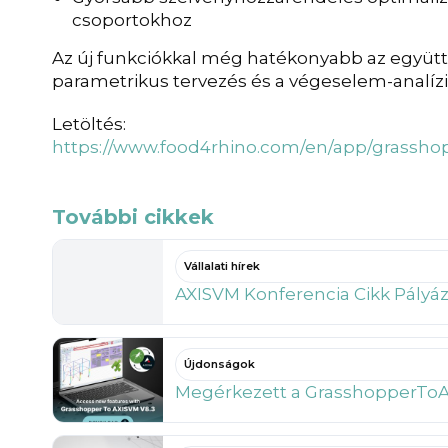
csoportokhoz
Az új funkciókkal még hatékonyabb az együ
parametrikus tervezés és a végeselem-analízi
Letöltés:
https://www.food4rhino.com/en/app/grassho
További cikkek
Vállalati hírek
AXISVM Konferencia Cikk Pályá
Újdonságok
Megérkezett a GrasshopperToA