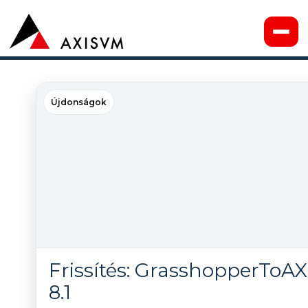
Újdonságok
Frissítés: GrasshopperToA
8.1