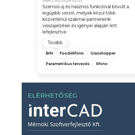
Inter-CAD
•
2026.03.02
Számos új és hasznos funkcióval bővült a
legújabb verzió, melyek közül több
közvetlenül szakmai partnereink
visszajelzései és igényei alapján lett
lefejlesztve.
Tovább
BIM
Food4Rhino
Grasshopper
Parametrikus tervezés
Rhino
ELÉRHETŐSÉG
Mérnöki Szoftverfejlesztő Kft.