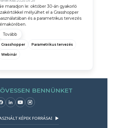
aniel Kiss
•
2025.09.29
Ne maradjon le: október 30-án gyakorló
szakértőkkel mélyülhet el a Grasshopper
használatában és a parametrikus tervezés
témakörében.
Tovább
Grasshopper
Parametrikus tervezés
Webinár
KÖVESSEN BENNÜNKET
ASZNÁLT KÉPEK FORRÁSAI
▶