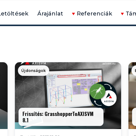
Letöltések
Árajánlat
Referenciák
Tá
Újdonságok
Frissítés: GrasshopperToAXISVM
8.1