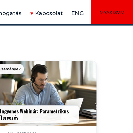
MYAXISVM
mogatás
Kapcsolat
ENG
Események
Ingyenes Webinár: Parametrikus
Tervezés