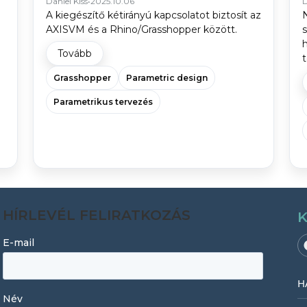
Daniel Kiss
•
2025.10.06
D
A kiegészítő kétirányú kapcsolatot biztosít az
AXISVM és a Rhino/Grasshopper között.
Tovább
Grasshopper
Parametric design
Parametrikus tervezés
HÍRLEVÉL FELIRATKOZÁS
H