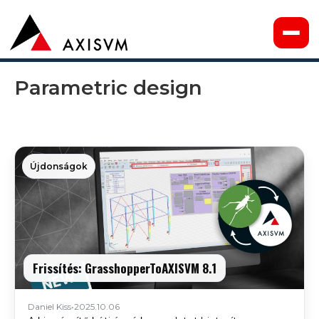
Parametric design
Újdonságok
Frissítés: GrasshopperToAXISVM 8.1
Daniel Kiss
•
2025.10.06