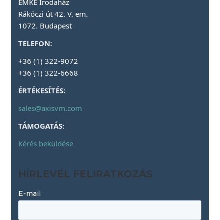
EMKE Irodaház
Rákóczi út 42. V. em.
1072. Budapest
TELEFON:
+36 (1) 322-9072
+36 (1) 322-6668
ÉRTÉKESÍTÉS:
sales@axisvm.com
TÁMOGATÁS:
Kérés beküldése
HÍRLEVÉL FELIRATKOZÁS