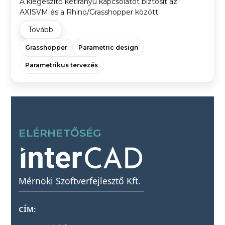
A kiegészítő kétirányú kapcsolatot biztosít az
AXISVM és a Rhino/Grasshopper között.
Tovább
Grasshopper
Parametric design
Parametrikus tervezés
ELÉRHETŐSÉG
Mérnöki Szoftverfejlesztő Kft.
CÍM: